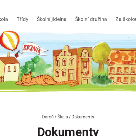
kola
Třídy
Školní jídelna
Školní družina
Za školo
Domů
/
Škola
/
Dokumenty
Dokumenty