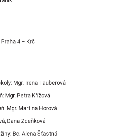
raník
 Praha 4 – Krč
školy: Mgr. Irena Tauberová
ň: Mgr. Petra Křížová
eň: Mgr. Martina Horová
vá, Dana Zdeňková
žiny: Bc. Alena Šťastná