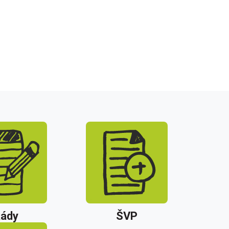
ády
ŠVP