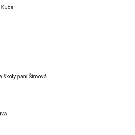
l Kuba
a školy paní Šímová
uva