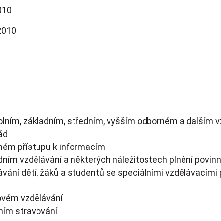
010
 2010
olním, základním, středním, vyšším odborném a dalším v
ád
ném přístupu k informacím
adním vzdělávání a některých náležitostech plnění povin
ávání dětí, žáků a studentů se speciálními vzdělávacími 
movém vzdělávání
lním stravování