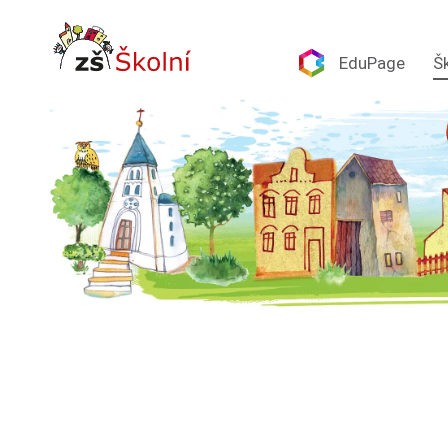
EduPage
Š